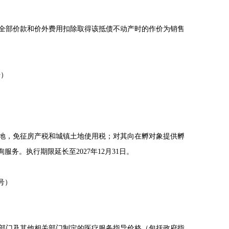
得的全部价款和价外费用扣除取得该抵债不动产时的作价为销售
号）
地，免征房产税和城镇土地使用税；对其向在孵对象提供孵
。执行期限延长至2027年12月31日。
号）
主管部门及其他相关部门制定的医疗服务指导价格（包括政府指