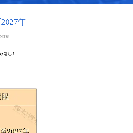
027年
松讲税
做笔记！