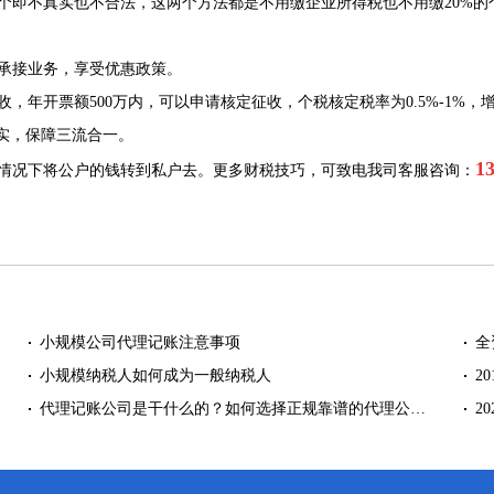
即不真实也不合法，这两个方法都是不用缴企业所得税也不用缴20%的
承接业务，享受优惠政策。
年开票额500万内，可以申请核定征收，个税核定税率为0.5%-1%，
实，保障三流合一。
1
情况下将公户的钱转到私户去。更多财税技巧，可致电我司客服咨询：
小规模公司代理记账注意事项
全
小规模纳税人如何成为一般纳税人
2
代理记账公司是干什么的？如何选择正规靠谱的代理公…
2