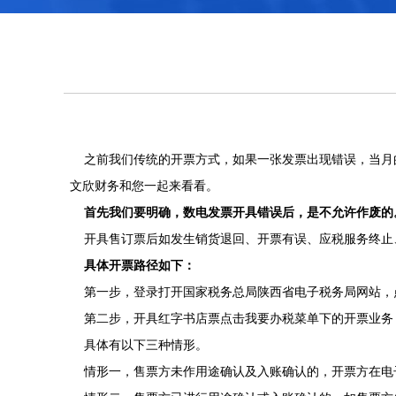
之前我们传统的开票方式，如果一张发票出现错误，当月
文欣财务和您一起来看看。
首先我们要明确，数电发票开具错误后，是不允许作废的
开具售订票后如发生销货退回、开票有误、应税服务终止
具体开票路径如下：
第一步，登录打开国家税务总局陕西省电子税务局网站，
第二步，开具红字书店票点击我要办税菜单下的开票业务
具体有以下三种情形。
情形一，售票方未作用途确认及入账确认的，开票方在电