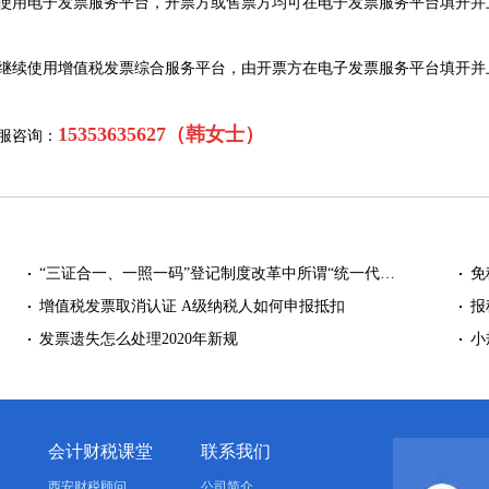
使用电子发票服务平台，开票方或售票方均可在电子发票服务平台填开并
继续使用增值税发票综合服务平台，由开票方在电子发票服务平台填开并
。
15353635627（韩女士）
服咨询：
“三证合一、一照一码”登记制度改革中所谓“统一代…
免
增值税发票取消认证 A级纳税人如何申报抵扣
报
发票遗失怎么处理2020年新规
小
会计财税课堂
联系我们
西安财税顾问
公司简介